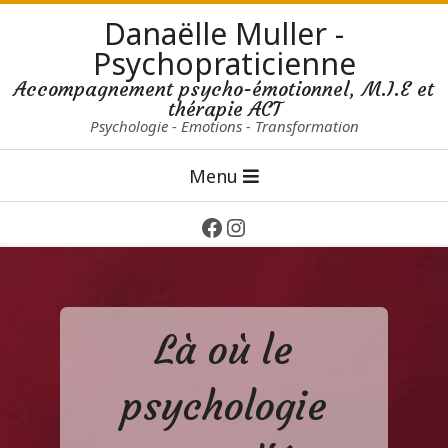
Skip
Danaëlle Muller -
to
Psychopraticienne
content
Accompagnement psycho-émotionnel, M.I.E et
thérapie ACT
Psychologie - Emotions - Transformation
Primary
Menu
Navigation
Menu
Facebook
Instagram
Là où le
psychologie